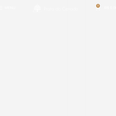
0
MENU
R$
0,0