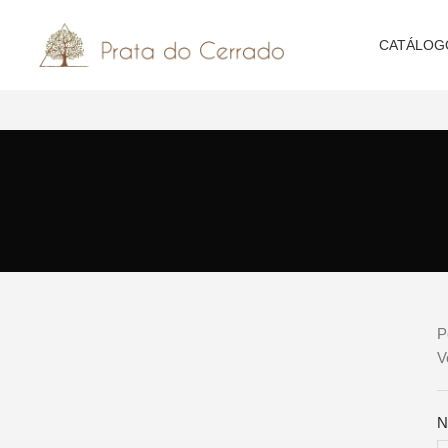
CATÁLOG
P
V
N