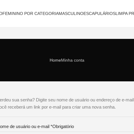
O
FEMININO POR CATEGORIA
MASCULINO
ESCAPULÁRIOS
LIMPA P
Home
Minha conta
erdeu sua senha? Digite seu nome de usuário ou endereço de e-mail
ocê receberá um link por e-mail para criar uma nova senha.
ome de usuário ou e-mail
*
Obrigatório