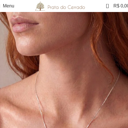
0
Menu
R$
0,0