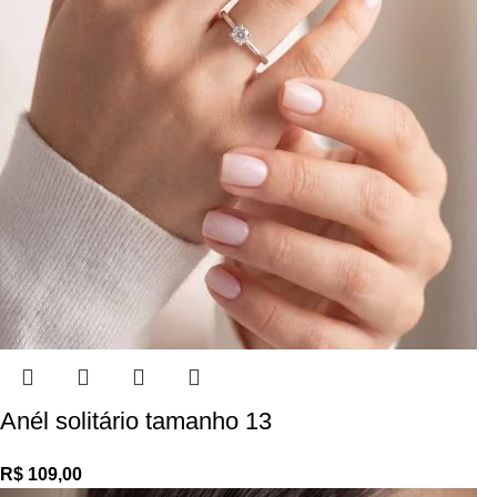
Anél solitário tamanho 13
R$